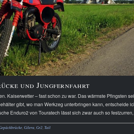
rücke und Jungfernfahrt
hen. Kaiserwetter – fast schon zu war. Das wärmste Pfingsten se
Behälter gibt, wo man Werkzeg unterbringen kann, entscheide i
e Enduro2 von Touratech lässt sich zwar auch so festzurren,
Gepäckbrücke
,
Gilera
,
Gr2
,
Tail