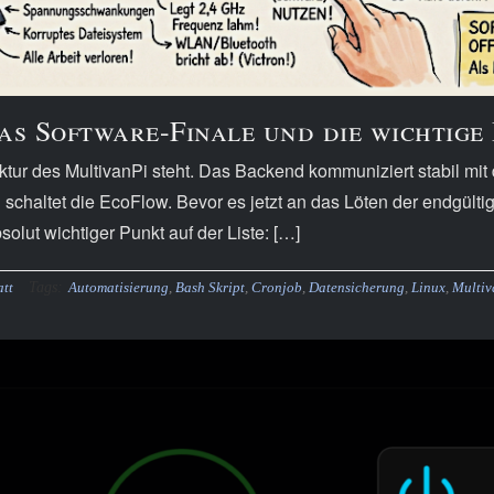
Das Software-Finale und die wichtig
tektur des MultivanPi steht. Das Backend kommuniziert stabil mi
d schaltet die EcoFlow. Bevor es jetzt an das Löten der endgül
solut wichtiger Punkt auf der Liste: […]
Tags:
att
Automatisierung
,
Bash Skript
,
Cronjob
,
Datensicherung
,
Linux
,
Multiv