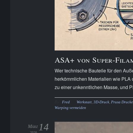
ASA+ von Super-Filam
Wer technische Bauteile für den Auße
herkömmlichen Materialien wie PLA 
zu einer unkenntlichen Masse, und PE
By:
Fred
Werkstatt
,
3D-Druck
,
Prusa Drucke
Warping vermeiden
14
März
2026