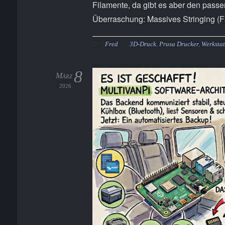
Filamente, da gibt es aber den passe
Überraschung: Massives Stringing (F
By:
Fred
3D-Druck
,
Prusa Drucker
,
Werkstat
8
März
2026