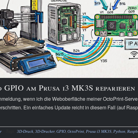
d GPIO am Prusa i3 MK3S reparieren
meldung, wenn ich die Weboberfläche meiner OctoPrint-Server
rschritten. Ein einfaches Update reicht in diesem Fall (auf Rasp
Tags:
r
3D-Druck
,
3D-Drucker
,
GPIO
,
OctoPrint
,
Prusa i3 MK3S
,
Python
,
Raspbe