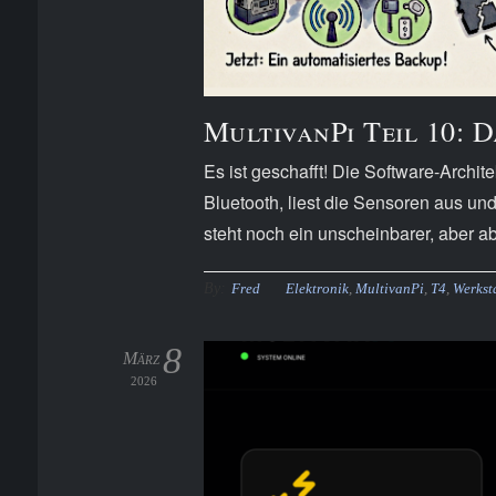
MultivanPi Teil 10: 
Es ist geschafft! Die Software-Archi
Bluetooth, liest die Sensoren aus un
steht noch ein unscheinbarer, aber ab
By:
Fred
Elektronik
,
MultivanPi
,
T4
,
Werkst
8
März
2026