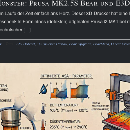
onster: Prusa MK2.5S Bear und E3
aufe der Zeit einfach ans Herz. Dieser 3D-Drucker hat eine 
 Geschenk in Form eines (defekten) originalen Prusa i3 MK1 bei 
technischer […]
Tags:
r
12V Hotend
,
3D-Drucker Umbau
,
Bear Upgrade
,
BearMera
,
Direct Driv