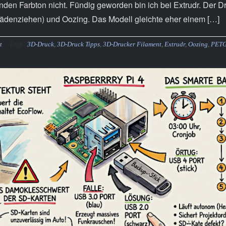
nden Farbton nicht. Fündig geworden bin ich bei Extrudr. Der 
ädenziehen) und Oozing. Das Modell gleichte eher einem […]
Tags:
t
3D-Druck
,
3D-Druck Tipps
,
3D-Drucker Filament
,
Extrudr
,
Oozing
,
PET