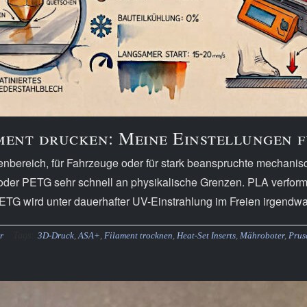
ent drucken: Meine Einstellungen f
nbereich, für Fahrzeuge oder für stark beanspruchte mechanisc
oder PETG sehr schnell an physikalische Grenzen. PLA verfor
TG wird unter dauerhafter UV-Einstrahlung im Freien irgendwan
Tags:
r
3D-Druck
,
ASA+
,
Filament trocknen
,
Heat-Set Inserts
,
Mähroboter
,
Pru