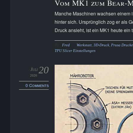
Vom MK1 zum Bear-M
Manche Maschinen wachsen einem im L
hinter sich. Ursprünglich zog er als
Druck ansieht, ist ein MK1 heute ein 
By:
Fred
Werkstatt
,
3D-Druck
,
Prusa Drucke
TPU Slicer Einstellungen
20
Juli
2026
0 Comments