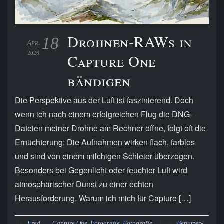
Drohnen-RAWs in
18
Apr.
2026
Capture One
bändigen
Die Perspektive aus der Luft ist faszinierend. Doch
wenn ich nach einem erfolgreichen Flug die DNG-
Dateien meiner Drohne am Rechner öffne, folgt oft die
Ernüchterung: Die Aufnahmen wirken flach, farblos
und sind von einem milchigen Schleier überzogen.
Besonders bei Gegenlicht oder feuchter Luft wird
atmosphärischer Dunst zu einer echten
Herausforderung. Warum ich mich für Capture […]
By:
Tags:
Fred
Capture One
,
Fotografie
,
Fotografie
Benutzer-