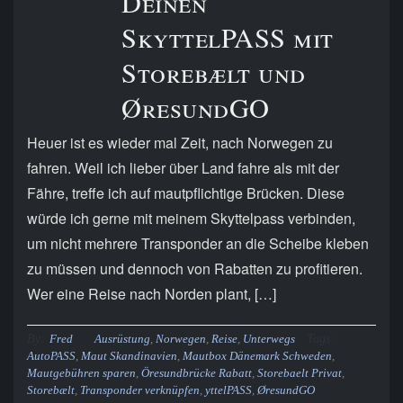
Deinen
SkyttelPASS mit
Storebælt und
ØresundGO
Heuer ist es wieder mal Zeit, nach Norwegen zu
fahren. Weil ich lieber über Land fahre als mit der
Fähre, treffe ich auf mautpflichtige Brücken. Diese
würde ich gerne mit meinem Skyttelpass verbinden,
um nicht mehrere Transponder an die Scheibe kleben
zu müssen und dennoch von Rabatten zu profitieren.
Wer eine Reise nach Norden plant, […]
By:
Tags:
Fred
Ausrüstung
,
Norwegen
,
Reise
,
Unterwegs
AutoPASS
,
Maut Skandinavien
,
Mautbox Dänemark Schweden
,
Mautgebühren sparen
,
Öresundbrücke Rabatt
,
Storebaelt Privat
,
Storebælt
,
Transponder verknüpfen
,
yttelPASS
,
ØresundGO