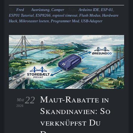
By:
Tags:
Fred
Ausrüstung
,
Camper
Arduino IDE
,
ESP-01
,
ESP01 Tutorial
,
ESP8266
,
esptool timeout
,
Flash Modus
,
Hardware
Hack
,
Mikrotaster loeten
,
Programmer Mod
,
USB-Adapter
Maut-Rabatte in
22
Mai
2026
Skandinavien: So
verknüpfst Du