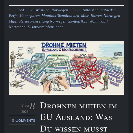
By:
Tags:
Fred
Ausrüstung
,
Norwegen
AutoPASS
,
AutoPASS
Ferje
,
Maut sparen
,
Mautbox Skandinavien
,
Moss-Horten
,
Norwegen
Maut
,
Reisevorbereitung Norwegen
,
SkyttelPASS
,
Wohnmobil
Norwegen
,
Zusatzvereinbarungen
Drohnen mieten im
8
Juni
2026
EU Ausland: Was
0 Comments
Du wissen musst