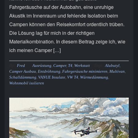
Fahrgeräusche auf der Autobahn, eine unruhige
Akustik im Innenraum und fehlende Isolation beim
Campen können den Reisekomfort ordentlich trüben.
Die Lösung lag für mich in der richtigen
Materialkombination. In diesem Beitrag zeige ich, wie
ich meinen Camper […]
By:
Tags:
Fred
Ausrüstung
,
Camper
,
T4
,
Werkstatt
Alubutyl
,
Camper Ausbau
,
Entdröhnung
,
Fahrgeräusche minimieren
,
Multivan
,
Schalldämmung
,
VANUE Insulate
,
VW T4
,
Wärmedämmung
,
Wohnmobil isolieren