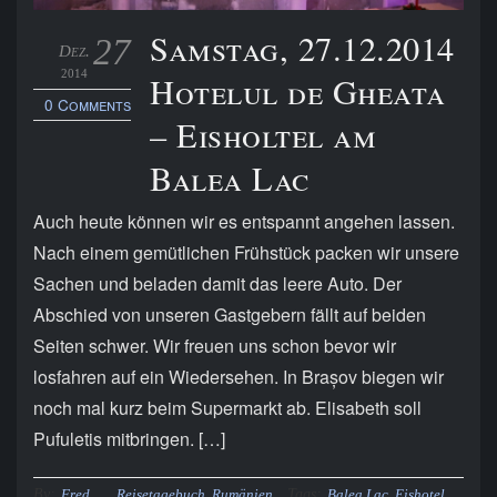
Samstag, 27.12.2014
27
Dez.
2014
Hotelul de Gheata
0 Comments
– Eisholtel am
Balea Lac
Auch heute können wir es entspannt angehen lassen.
Nach einem gemütlichen Frühstück packen wir unsere
Sachen und beladen damit das leere Auto. Der
Abschied von unseren Gastgebern fällt auf beiden
Seiten schwer. Wir freuen uns schon bevor wir
losfahren auf ein Wiedersehen. In Brașov biegen wir
noch mal kurz beim Supermarkt ab. Elisabeth soll
Pufuletis mitbringen. […]
By:
Tags:
Fred
Reisetagebuch
,
Rumänien
Balea Lac
,
Eishotel
,