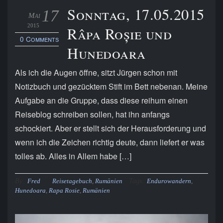
Sonntag, 17.05.2015
17
Mai
2015
Râpa Roșie und
0 Comments
Hunedoara
Als ich die Augen öffne, sitzt Jürgen schon mit
Notizbuch und gezücktem Stift im Bett nebenan. Meine
Aufgabe an die Gruppe, dass diese reihum einen
Reiseblog schreiben sollen, hat ihn anfangs
schockiert. Aber er stellt sich der Herausforderung und
wenn ich die Zeichen richtig deute, dann liefert er was
tolles ab. Alles in Allem habe […]
By:
Tags:
Fred
Reisetagebuch
,
Rumänien
Endurowandern
,
Hunedoara
,
Rapa Rosie
,
Rumänien