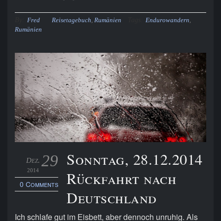
By:
Tags:
Fred
Reisetagebuch
,
Rumänien
Endurowandern
,
Rumänien
Sonntag, 28.12.2014
29
Dez.
2014
Rückfahrt nach
0 Comments
Deutschland
Ich schlafe gut im Eisbett, aber dennoch unruhig. Als