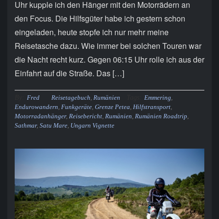
Uhr kupple ich den Hänger mit den Motorrädern an
den Focus. Die Hilfsgüter habe ich gestern schon
eingeladen, heute stopfe ich nur mehr meine
Reisetasche dazu. Wie immer bei solchen Touren war
die Nacht recht kurz. Gegen 06:15 Uhr rolle ich aus der
Einfahrt auf die Straße. Das […]
By:
Tags:
Fred
Reisetagebuch
,
Rumänien
Emmering
,
Endurowandern
,
Funkgeräte
,
Grenze Petea
,
Hilfstransport
,
Motorradanhänger
,
Reisebericht
,
Rumänien
,
Rumänien Roadtrip
,
Sathmar
,
Satu Mare
,
Ungarn Vignette