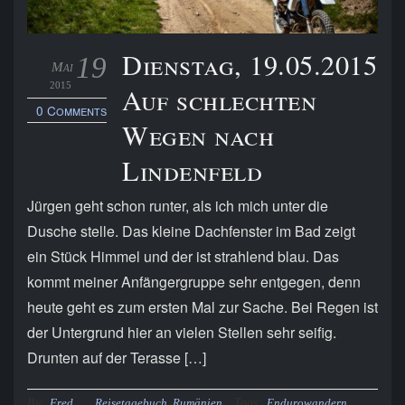
Dienstag, 19.05.2015
19
Mai
2015
Auf schlechten
0 Comments
Wegen nach
Lindenfeld
Jürgen geht schon runter, als ich mich unter die
Dusche stelle. Das kleine Dachfenster im Bad zeigt
ein Stück Himmel und der ist strahlend blau. Das
kommt meiner Anfängergruppe sehr entgegen, denn
heute geht es zum ersten Mal zur Sache. Bei Regen ist
der Untergrund hier an vielen Stellen sehr seifig.
Drunten auf der Terasse […]
By:
Tags:
Fred
Reisetagebuch
,
Rumänien
Endurowandern
,