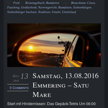
By:
Tags:
Fred
Reisetagebuch
,
Rumänien
Brauchtum
,
Cincu
,
Fasching
,
Großschenk
,
Narrengericht
,
Rumänien
,
Siebenbürgen
,
Siebenbürger Sachsen
,
Tradition
,
Urzeln
,
Urzelnlauf
Samstag, 13.08.2016
13
Aug.
2016
Emmering – Satu
0 Comments
Mare
Start mit Hindernissen: Das Gepäck-Tetris Um 06:00