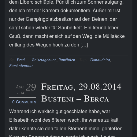
dem Libero schlüpfe. Pünktlich zum Sonnenaufgang,
den ich mit der Kamera dokumentiere. Außer mir ist
nur der Campingplatzbesitzer auf den Beinen, der
sorgt schon wieder für Sauberkeit. Ein freundlicher
Gruß, dann macht er sich auf den Weg, die Müllsäcke
entlang des Wegen hoch zu den […]
By:
Tags:
Fred
Reisetagebuch
,
Rumänien
Donaudelta
,
Rumänientour
Freitag, 29.08.2014
29
Aug.
2014
Busteni – Berca
0 Comments
Während ich wirklich gut geschlafen habe, war
Elisabeth wohl des öfteren wach. Ihr war es zu kalt,
dafür konnte sie den tollen Sternenhimmel genießen.
Kurz vor Sonnenaufgang werde ich wach. Leider