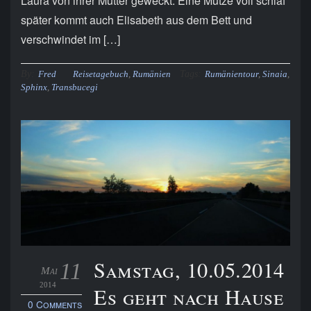
Laura von ihrer Mutter geweckt. Eine Mütze voll schlaf
später kommt auch Elisabeth aus dem Bett und
verschwindet im […]
By:
Tags:
Fred
Reisetagebuch
,
Rumänien
Rumänientour
,
Sinaia
,
Sphinx
,
Transbucegi
Samstag, 10.05.2014
11
Mai
2014
Es geht nach Hause
0 Comments