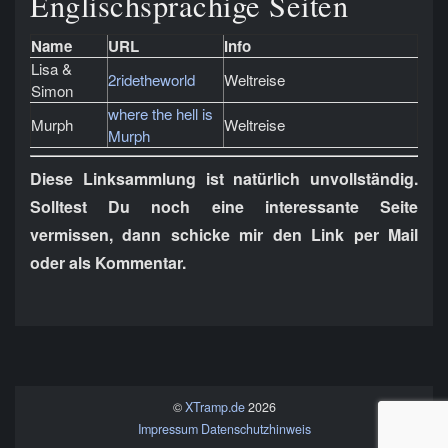
Englischsprachige Seiten
Name
URL
Info
Lisa &
2ridetheworld
Weltreise
Simon
where the hell is
Murph
Weltreise
Murph
Diese Linksammlung ist natürlich unvollständig.
Solltest Du noch eine interessante Seite
vermissen, dann schicke mir den Link per Mail
oder als Kommentar.
©
XTramp.de
2026
Impressum
Datenschutzhinweis