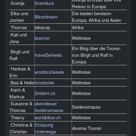
Svenja
Svendura
Reisen in Europa
Elke und
Die beiden bereisen
Bikerdream
Jochen
Europa, Afrika und Asien
Thomas
bikecop
Afrika
Kati und
boomer
Weltreise
Jens
Ein Blog über die Touren
Birgit und
travel2wheels
von Birgit und Ralf in
Ralf
Europa
Hankas &
worldon2weels
Weltreise
Erin
Bea & Helle
timetoride
Weltreise
Karin &
2infahrt.ch
Weltreise
Markus
Susanne &
abendteuer
Seidenstrasse
Thomas
Seidenstrasse
Thierry
worldbiker.ch
Weltreise
Christina &
Einspurig
diverse Touren
Christian
Unterwegs