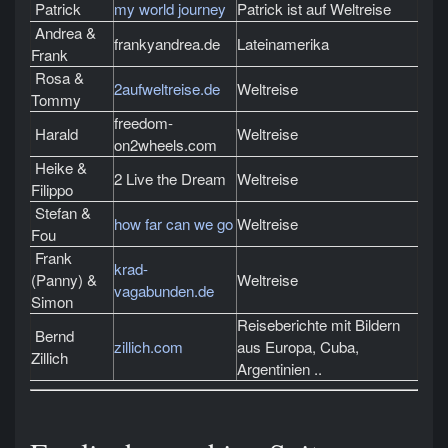
Patrick
my world journey
Patrick ist auf Weltreise
Andrea &
frankyandrea.de
Lateinamerika
Frank
Rosa &
2aufweltreise.de
Weltreise
Tommy
freedom-
Harald
Weltreise
on2wheels.com
Heike &
2 Live the Dream
Weltreise
Filippo
Stefan &
how far can we go
Weltreise
Fou
Frank
krad-
(Panny) &
Weltreise
vagabunden.de
Simon
Reiseberichte mit Bildern
Bernd
zillich.com
aus Europa, Cuba,
Zillich
Argentinien ..