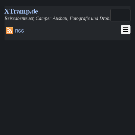
XTramp.de
Reiseabenteuer, Camper-Ausbau, Fotografie und Drohnen
RSS
T4-TDI Zuheizer (Eberspächer D3WZ) zur Standheizung
aufrüsten – Schaltung und Wasserpumpe integrieren