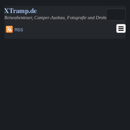
XTramp.de
Reiseabenteuer, Camper-Ausbau, Fotografie und Drohnen
RSS
T4-TDI Zuheizer (Eberspächer D3WZ) zur Standheizung
aufrüsten – Schaltung und Wasserpumpe integrieren