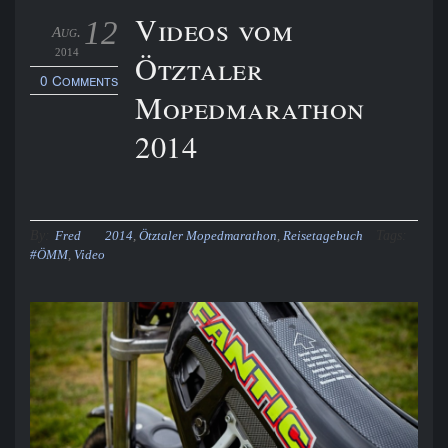
Videos vom
12
Aug.
2014
Ötztaler
0 Comments
Mopedmarathon
2014
By:
Tags:
Fred
2014
,
Ötztaler Mopedmarathon
,
Reisetagebuch
#ÖMM
,
Video