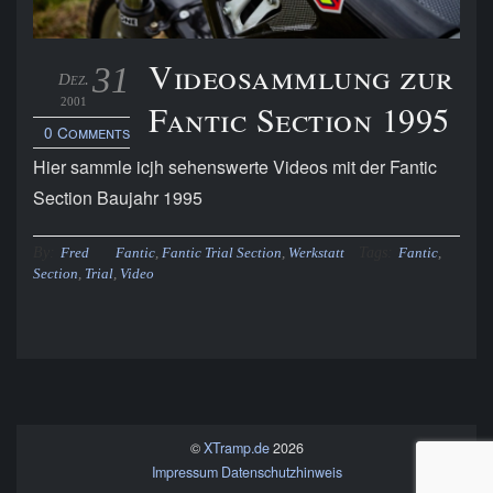
Videosammlung zur
31
Dez.
2001
Fantic Section 1995
0 Comments
Hier sammle icjh sehenswerte Videos mit der Fantic
Section Baujahr 1995
By:
Tags:
Fred
Fantic
,
Fantic Trial Section
,
Werkstatt
Fantic
,
Section
,
Trial
,
Video
©
XTramp.de
2026
Impressum
Datenschutzhinweis