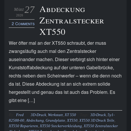
Abdeckung
27
März
2020
Zentralstecker
2 Comments
XT550
Wer öfter mal an der XT550 schraubt, der muss
zwangsläufig auch mal den Zentralstecker
auseinander machen. Dieser verbirgt sich hinter einer
Kunststoffabdeckung auf der unteren Gabelbrücke,
rechts neben dem Scheinwerfer – wenn die denn noch
da ist. Diese Abdeckung ist an sich extrem solide
hergestellt und genau das ist auch das Problem. Es
gibt eine […]
By:
Tags:
Fred
3D-Druck
,
Werkstatt
,
XT 550
3D-Druck
,
5y1-
82588-00
,
Abdeckung
,
Grundplatte
,
XT550
,
XT550 3D Druck Teile
,
XT550 Reparieren
,
XT550 Steckerverkleidung
,
XT550 Zentralstecker