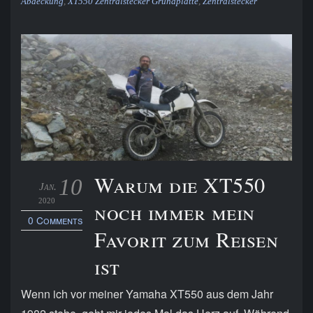
Abdeckung
,
XT550 Zentralstecker Grundplatte
,
Zentralstecker
Warum die XT550
10
Jan.
2020
noch immer mein
0 Comments
Favorit zum Reisen
ist
Wenn ich vor meiner Yamaha XT550 aus dem Jahr