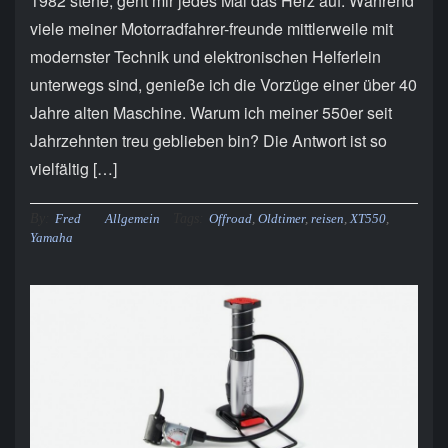
1982 stehe, geht mir jedes Mal das Herz auf. Während
viele meiner Motorradfahrer-freunde mittlerweile mit
modernster Technik und elektronischen Helferlein
unterwegs sind, genieße ich die Vorzüge einer über 40
Jahre alten Maschine. Warum ich meiner 550er seit
Jahrzehnten treu geblieben bin? Die Antwort ist so
vielfältig […]
By:
Tags:
Fred
Allgemein
Offroad
,
Oldtimer
,
reisen
,
XT550
,
Yamaha