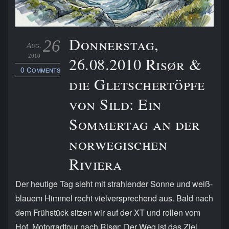
Donnerstag,
26
Aug.
2010
26.08.2010 Risør &
0 Comments
die Gletschertöpfe
von Sild: Ein
Sommertag an der
norwegischen
Riviera
Der heutige Tag sieht mit strahlender Sonne und weiß-
blauem Himmel recht vielversprechend aus. Bald nach
dem Frühstück sitzen wir auf der XT und rollen vom
Hof. Motorradtour nach Risør: Der Weg ist das Ziel