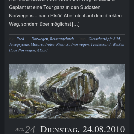
Geplant ist eine Tour ganz in den Südosten
Norwegens – nach Risör. Aber nicht auf dem direkten
Weg, sondern über möglichst […]
By:
Tags:
Fred
Norwegen
,
Reisetagebuch
Gletschertöpfe Sild
,
Jettegrytene
,
Motorradreise
,
Risør
,
Südnorwegen
,
Tvedestrand
,
Weißes
Haus Norwegen
,
XT550
Dienstag, 24.08.2010
24
Aug.