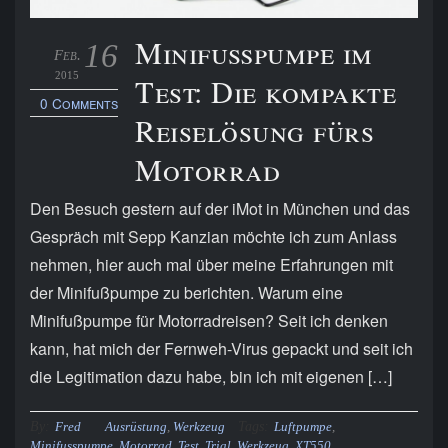
Minifußpumpe im
16
Feb.
2015
Test: Die kompakte
0 Comments
Reiselösung fürs
Motorrad
Den Besuch gestern auf der iMot in München und das
Gespräch mit Sepp Kanzian möchte ich zum Anlass
nehmen, hier auch mal über meine Erfahrungen mit
der Minifußpumpe zu berichten. Warum eine
Minifußpumpe für Motorradreisen? Seit ich denken
kann, hat mich der Fernweh-Virus gepackt und seit ich
die Legitimation dazu habe, bin ich mit eigenen […]
By:
Tags:
Fred
Ausrüstung
,
Werkzeug
Luftpumpe
,
Minifusspumpe
,
Motorrad
,
Test
,
Trial
,
Werkzeug
,
XT550