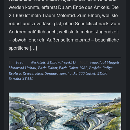
werden konnte, erfährst Du am Ende des Artikels. Die
XT 550 ist mein Traum-Motorrad. Zum Einen, weil sie
robust und zuverlässig ist, ohne Schnickschnack. Zum
Anderen natürlich auch, weil sie in meiner Jugendzeit
– obwohl eher ein Außenseitermotorrad – beachtliche
sportliche […]
By:
Tags:
Fred
Werkstatt
,
XT550 - Projekt D
Jean-Paul Mingels
,
Motorrad Umbau
,
Paris-Dakar
,
Paris-Dakar 1982
,
Projekt
,
Rallye
Replica
,
Restauration
,
Sonauto Yamaha
,
XT 600 Gabel
,
XT550
,
Yamaha XT 550