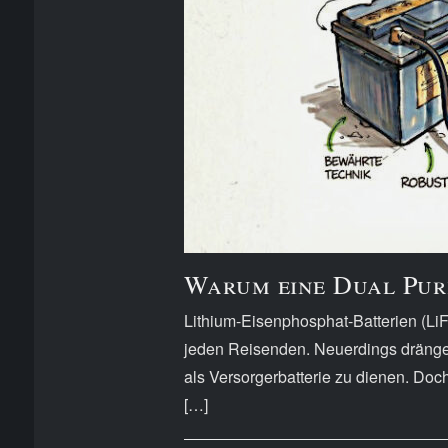
Warum eine Dual Purp
Lithium-Eisenphosphat-Batterien (LiFe
jeden Reisenden. Neuerdings drängen
als Versorgerbatterie zu dienen. Doch
[…]