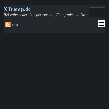
XTramp.de
Reiseabenteuer, Camper-Ausbau, Fotografie und Drohnen
RSS
T4-TDI Zuheizer (Eberspächer D3WZ) zur Standheizung
aufrüsten – Schaltung und Wasserpumpe integrieren