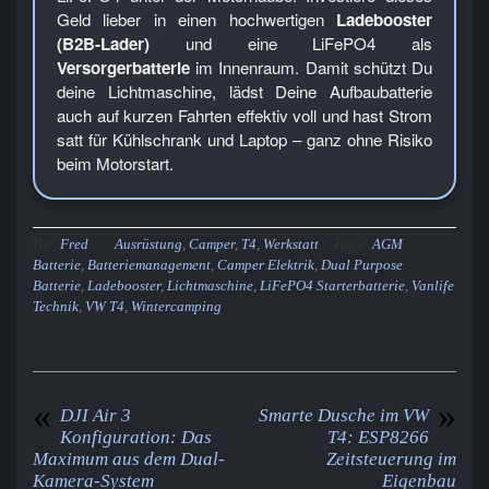
Geld lieber in einen hochwertigen
Ladebooster
(B2B-Lader)
und eine LiFePO4 als
Versorgerbatterie
im Innenraum. Damit schützt Du
deine Lichtmaschine, lädst Deine Aufbaubatterie
auch auf kurzen Fahrten effektiv voll und hast Strom
satt für Kühlschrank und Laptop – ganz ohne Risiko
beim Motorstart.
By:
Tags:
Fred
Ausrüstung
,
Camper
,
T4
,
Werkstatt
AGM
Batterie
,
Batteriemanagement
,
Camper Elektrik
,
Dual Purpose
Batterie
,
Ladebooster
,
Lichtmaschine
,
LiFePO4 Starterbatterie
,
Vanlife
Technik
,
VW T4
,
Wintercamping
«
»
DJI Air 3
Smarte Dusche im VW
Konfiguration: Das
T4: ESP8266
Maximum aus dem Dual-
Zeitsteuerung im
Kamera-System
Eigenbau