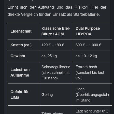
Lohnt sich der Aufwand und das Risiko? Hier der
direkte Vergleich für den Einsatz als Starterbatterie.
Klassische Blei-
Dual Purpose
Eigenschaft
Säure / AGM
LiFePO4
Kosten (ca.)
120 € – 180 €
600 € – 1.000 €
Gewicht
ca. 25 kg
ca. 10–12 kg
Selbstregulierend
Extrem hoch
Ladestrom-
(sinkt schnell mit
(konstant bis fast
Aufnahme
Füllstand)
voll)
Hoch
Gefahr für
Gering
(Überhitzungsgefahr
LiMa
im Stand)
Lädt nicht unter 0°C
Träge, nimmt