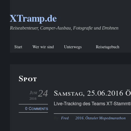
XTramp.de
Reiseabenteuer, Camper-Ausbau, Fotografie und Drohnen
Start
Wer wir sind
Unterwegs
Reisetagebuch
Spot
24
Samstag, 25.06.2016
Juni
2016
Live-Tracking des Teams XT-Stammt
0 Comments
By:
Fred
2016
,
Ötztaler Mopedmarathon