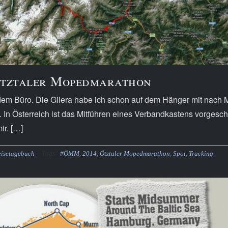
 Ötztaler Mopedmarathon
em Büro. Die Gilera habe ich schon auf dem Hänger mit nach M
. In Österreich ist das Mitführen eines Verbandkastens vorgesc
ir. […]
Tags:
eisetagebuch
#ÖMM
,
2014
,
Ötztaler Mopedmarathon
,
Spot
,
Tracking