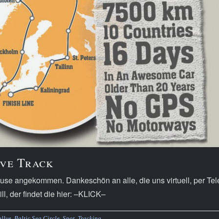
ive Track
Hause angekommen. Dankeschön an alle, die uns virtuell, per Tel
ll, der findet die hier: –KLICK–
allye
,
Baltic Sea Circle
,
Spot
,
Tracking