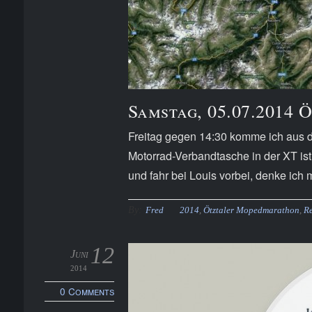
Samstag, 05.07.2014
Freitag gegen 14:30 komme ich aus d
Motorrad-Verbandtasche in der XT ist
und fahr bei Louis vorbei, denke ich m
By:
Fred
2014
,
Ötztaler Mopedmarathon
,
R
12
Juni
2014
0 Comments