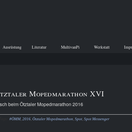
Ausrüstung
Literatur
MultivanPi
Werkstatt
Imp
 Ötztaler Mopedmarathon XVI
isch beim Ötztaler Mopedmarathon 2016
Tags:
#ÖMM
,
2016
,
Ötztaler Mopedmarathon
,
Spot
,
Spot Messenger