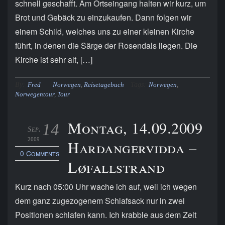
schnell geschafft. Am Ortseingang halten wir kurz, um
Brot und Gebäck zu einzukaufen. Dann folgen wir
einem Schild, welches uns zu einer kleinen Kirche
führt, in denen die Särge der Rosendals liegen. Die
Kirche ist sehr alt, […]
By:
Tags:
Fred
Norwegen
,
Reisetagebuch
Norwegen
,
Norwegentour
,
Tour
Montag, 14.09.2009
14
Sep.
2009
Hardangervidda –
0 Comments
Løfallstrand
Kurz nach 05:00 Uhr wache ich auf, weil ich wegen
dem ganz zugezogenem Schlafsack nur in zwei
Positionen schlafen kann. Ich krabble aus dem Zelt