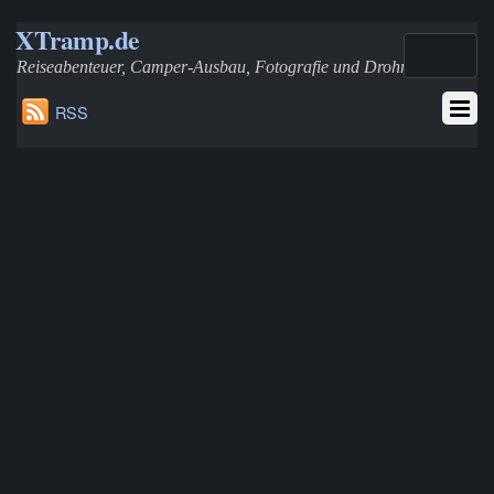
XTramp.de
Reiseabenteuer, Camper-Ausbau, Fotografie und Drohnen
RSS
T4-TDI Zuheizer (Eberspächer D3WZ) zur Standheizung
aufrüsten – Schaltung und Wasserpumpe integrieren